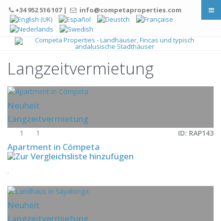
+34 952 516 107 |
info@competaproperties.com
Langzeitvermietung
Neuheit
Langzeitvermietung
1
1
ID: RAP143
Apartment in Cómpeta
.
Neuheit
Langzeitvermietung