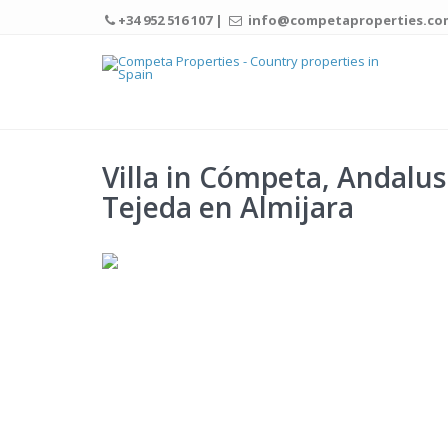
+34 952 516 107 |
info@competaproperties.co
Villa in Cómpeta, Andalus
Tejeda en Almijara
19 Foto