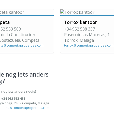
peta
Torrox kantoor
952 553 589
+34 952 538 337
 de la Constitucion
Paseo de las Moreras, 1
 Costezuela, Competa
Torrox, Málaga
ta@competaproperties.com
torrox@competaproperties.com
je nog iets anders
g?
:
+34 952 553 435
yalonga, 24B - Cómpeta, Malaga
nandez@competaproperties.com