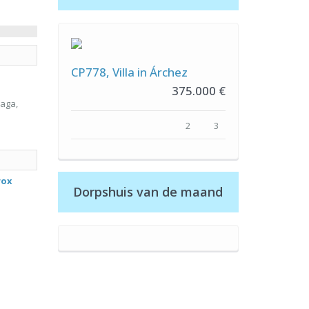
CP778, Villa in Árchez
375.000 €
aga,
2
3
rox
Dorpshuis van de maand