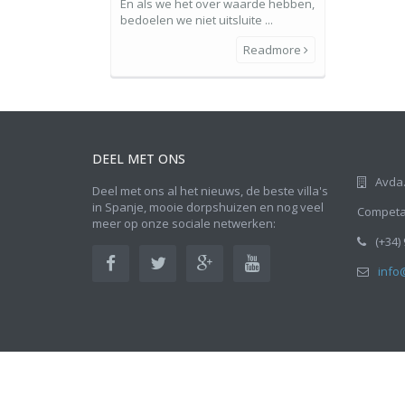
En als we het over waarde hebben,
bedoelen we niet uitsluite ...
Readmore
DEEL MET ONS
Avda.
Deel met ons al het nieuws, de beste villa's
in Spanje, mooie dorpshuizen en nog veel
Competa,
meer op onze sociale netwerken:
(+34)
info