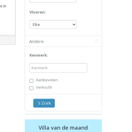
de in
Vloeren:
Andere
Kenmerk:
Aanbevolen
Verkocht
Zoek
Villa van de maand