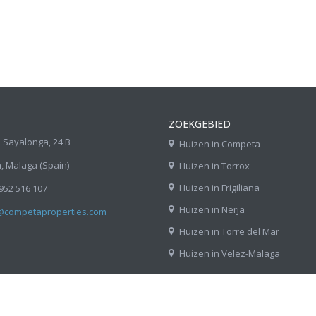
ZOEKGEBIED
 Sayalonga, 24 B
Huizen in Competa
 Malaga (Spain)
Huizen in Torrox
Huizen in Frigiliana
 952 516 107
Huizen in Nerja
@competaproperties.com
Huizen in Torre del Mar
Huizen in Velez-Malaga