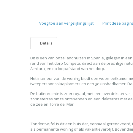
Voeg toe aan vergelijkings lijst
Print deze pagin
Details
Dit is een van onze landhuizen in Spanje, gelegen in ee
rand van het dorp Cómpeta, direct aan de prachtige nat
Almijara, en op loopafstand van het dorp.
Het interieur van de woning biedt een woon-eetkamer m
tweepersoonsslaapkamers en een gezinsbadkamer. Daar
De buitenruimte is zeer royaal, met een overdekt terras
zonneterras om te ontspannen en een dakterras met een 
de zee en Torre del Mar.
Zonder twijfel is dit een huis dat, eenmaal gerenoveerd, i
als permanente woning of als vakantieverblijf. Bovendie