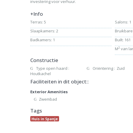
investering voor verhuur.
+Info
Terras: 5
Salons: 1
Slaapkamers: 2
Bruikbare
Badkamers: 1
Built: 161
2
M
van la
Constructie
Type open haard :
Oriëntering : Zuid
Houtkachel
Faciliteiten in dit object::
Exterior Amenities
Zwembad
Tags
Huis in Spanje