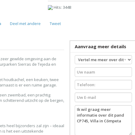
Hits: 3448
a
Deel met andere
Tweet
Aanvraag meer details
n zeer gewilde omgeving aan de
uurparken Sierras de Tejeda en
et houtkachel, een keuken, twee
naast is er een ruime garage.
, een zwembad, een prachtig
schitterend uitzicht op de bergen,
ets heel bijzonders zal zijn – ideaal
n is het een uitstekende