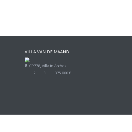
VILLA VAN DE MAAND
CP778, Villa in Árchez
2
3
375.000 €