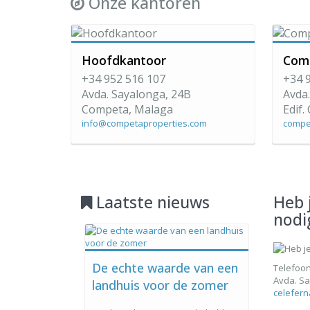
Onze kantoren
Hoofdkantoor
Com
+34 952 516 107
+34 
Avda. Sayalonga, 24B
Avda.
Competa, Malaga
Edif.
info@competaproperties.com
compe
Laatste nieuws
Heb 
nodi
De echte waarde van een
Telefoon
Avda. Sa
landhuis voor de zomer
celefer